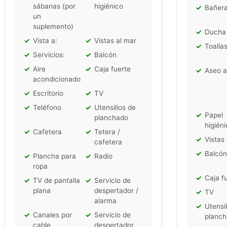
sábanas (por
higiénico
✓
Bañer
un
suplemento)
✓
Ducha
✓
Vista a:
✓
Vistas al mar
✓
Toalla
✓
Servicios:
✓
Balcón
✓
Aire
✓
Caja fuerte
✓
Aseo a
acondicionado
✓
Escritorio
✓
TV
✓
Teléfono
✓
Utensilios de
✓
Papel
planchado
higiéni
✓
Cafetera
✓
Tetera /
✓
Vistas
cafetera
✓
Balcón
✓
Plancha para
✓
Radio
ropa
✓
Caja f
✓
TV de pantalla
✓
Servicio de
plana
despertador /
✓
TV
alarma
✓
Utensil
✓
Canales por
✓
Servicio de
planc
cable
despertador