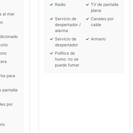
✓
Radio
✓
TV de pantalla
plana
s al mar
✓
Servicio de
✓
Canales por
ón
despertador /
cable
alarma
dicionado
✓
Servicio de
✓
Armario
torio
despertador
fono
✓
Política de
humo: no se
tera
puede fumar
cha para
 pantalla
a
les por
e
rio