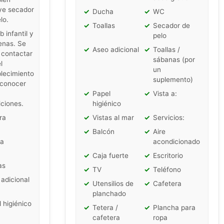
ye secador
✓
Ducha
✓
WC
lo.
✓
Toallas
✓
Secador de
b infantil y
pelo
enas. Se
✓
Aseo adicional
✓
Toallas /
 contactar
sábanas (por
l
un
lecimiento
suplemento)
 conocer
✓
Papel
✓
Vista a:
ciones.
higiénico
ra
✓
Vistas al mar
✓
Servicios:
✓
Balcón
✓
Aire
a
acondicionado
✓
Caja fuerte
✓
Escritorio
as
✓
TV
✓
Teléfono
adicional
✓
Utensilios de
✓
Cafetera
planchado
 higiénico
✓
Tetera /
✓
Plancha para
cafetera
ropa