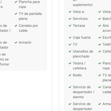
 /
✓
Plancha para
suplemento)
ra
ropa
✓
Vista a:
✓
Vista
✓
TV de pantalla
plana
✓
Servicios:
✓
Balc
io de
✓
Canales por
✓
Terraza
✓
Aire
tador /
cable
acon
✓
Caja fuerte
✓
Escri
io de
✓
Armario
✓
TV
✓
Telé
tador
✓
Utensilios de
✓
Cafe
a de
planchado
no se
✓
Tetera /
✓
Plan
 fumar
cafetera
ropa
✓
Radio
✓
TV de
plan
✓
Servicio de
✓
Cana
despertador /
cabl
alarma
✓
Servicio de
✓
Arma
despertador