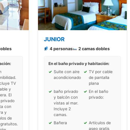
JUNIOR
dobles
4 personas
2 camas dobles
ación:
En el baño privado y habitación:
n
✓
Suite con aire
✓
TV por cable
nibilidad.
acondicionado
de pantalla
ncluye TV
plana
able y
✓
baño privado
✓
En el baño
era. El
y balcón con
privado:
 privado
vistas al mar.
ta con
Incluye 2
ra y
camas.
ulos de
✓
Bañera
✓
Artículos de
gratuitos.
aseo gratis
ién