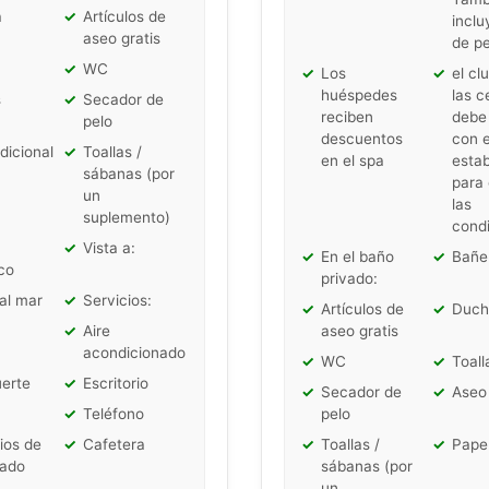
a
✓
Artículos de
inclu
aseo gratis
de pe
✓
WC
✓
Los
✓
el clu
huéspedes
las c
s
✓
Secador de
reciben
debe
pelo
descuentos
con e
dicional
✓
Toallas /
en el spa
estab
sábanas (por
para
un
las
suplemento)
condi
✓
Vista a:
✓
En el baño
✓
Bañe
co
privado:
 al mar
✓
Servicios:
✓
Artículos de
✓
Duch
✓
Aire
aseo gratis
acondicionado
✓
WC
✓
Toall
uerte
✓
Escritorio
✓
Secador de
✓
Aseo 
✓
Teléfono
pelo
ios de
✓
Cafetera
✓
Toallas /
✓
Papel
hado
sábanas (por
un