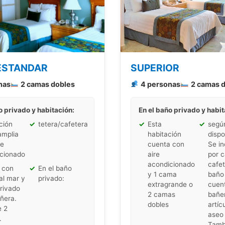
ESTANDAR
SUPERIOR
nas
2 camas dobles
4 personas
2 camas 
o privado y habitación:
En el baño privado y habit
ción
✓
tetera/cafetera
✓
Esta
✓
segú
amplia
habitación
dispo
re
cuenta con
Se i
cionado
aire
por c
acondicionado
cafet
 con
✓
En el baño
y 1 cama
baño
al mar y
privado:
extragrande o
cuen
rivado
2 camas
bañe
ñera.
dobles
artíc
e 2
aseo 
.
Tamb