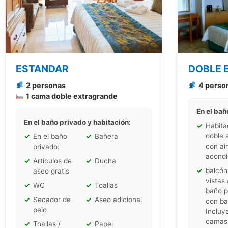
ESTANDAR
DOBLE 
2 personas
4 perso
1 cama doble extragrande
En el bañ
En el baño privado y habitación:
✓
Habita
doble 
✓
En el baño
✓
Bañera
con ai
privado:
acondi
✓
Artículos de
✓
Ducha
✓
balcón
aseo gratis
vistas 
✓
WC
✓
Toallas
baño p
✓
Secador de
✓
Aseo adicional
con ba
pelo
Incluy
camas
✓
Toallas /
✓
Papel