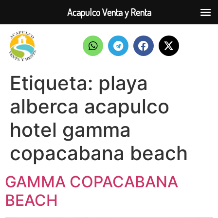
Acapulco Venta y Renta
Etiqueta:
playa
alberca acapulco
hotel gamma
copacabana beach
GAMMA COPACABANA
BEACH