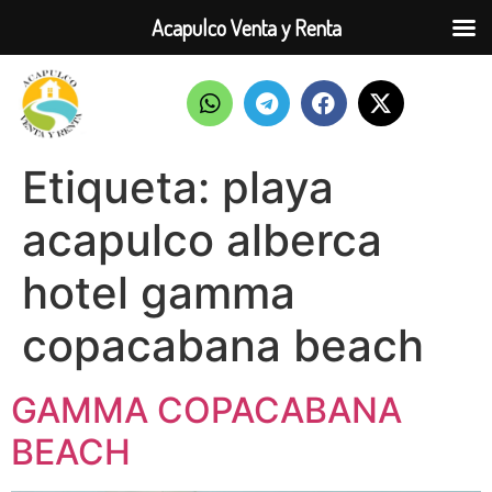
Acapulco Venta y Renta
Etiqueta:
playa
acapulco alberca
hotel gamma
copacabana beach
GAMMA COPACABANA
BEACH