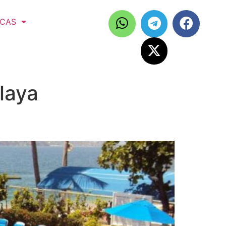
ICAS
laya