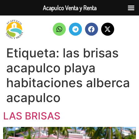
Acapulco Venta y Renta
Etiqueta:
las brisas
acapulco playa
habitaciones alberca
acapulco
LAS BRISAS