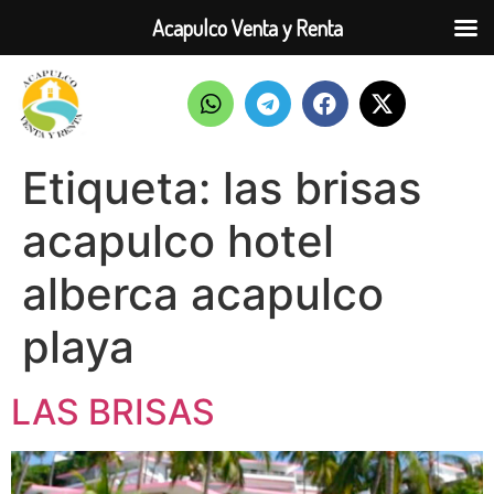
Acapulco Venta y Renta
Etiqueta:
las brisas
acapulco hotel
alberca acapulco
playa
LAS BRISAS