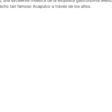
s, una excelente muestra de la exquisita gastronomía Mexi
 hecho tan famoso Acapulco a través de los años.