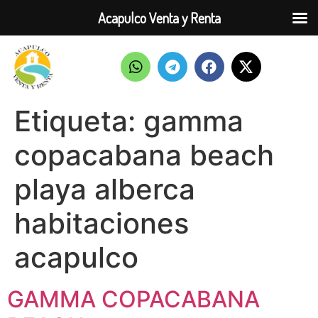
Acapulco Venta y Renta
Etiqueta:
gamma
copacabana beach
playa alberca
habitaciones
acapulco
GAMMA COPACABANA