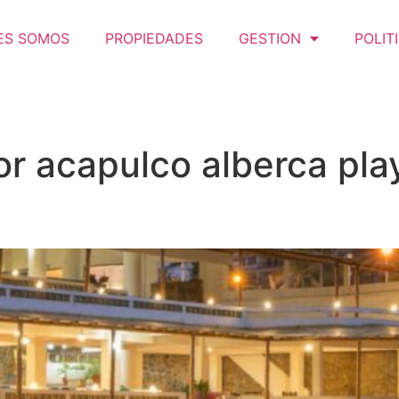
ES SOMOS
PROPIEDADES
GESTION
POLIT
or acapulco alberca pla