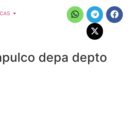
ICAS
apulco depa depto