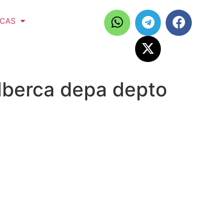
ICAS
lberca depa depto