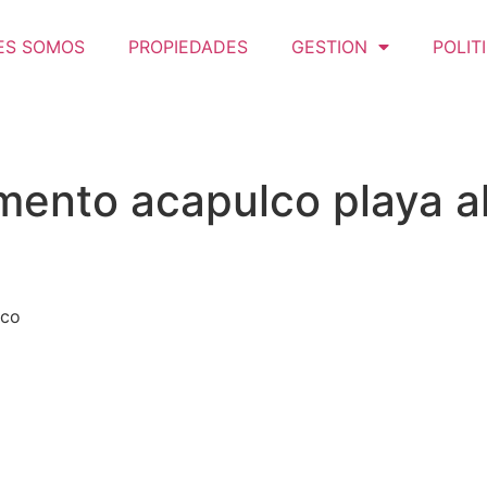
ES SOMOS
PROPIEDADES
GESTION
POLIT
mento acapulco playa a
lco