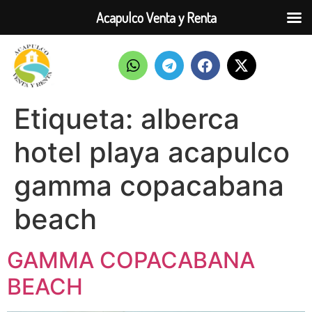
Acapulco Venta y Renta
Etiqueta:
alberca
hotel playa acapulco
gamma copacabana
beach
GAMMA COPACABANA
BEACH