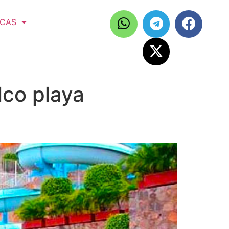
ICAS
lco playa