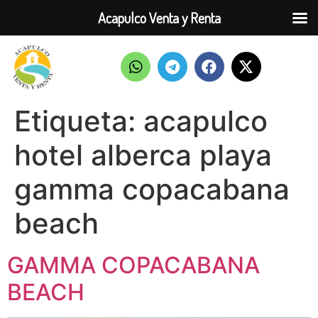
Acapulco Venta y Renta
Etiqueta:
acapulco
hotel alberca playa
gamma copacabana
beach
GAMMA COPACABANA
BEACH