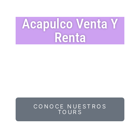
Acapulco Venta Y
Renta
CONOCE NUESTROS
TOURS